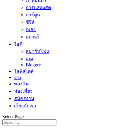
ภาพยนตร์
การแสดงสด
การ์ตูน
ซีรีส์
เพลง
เกาหลี
ไอที
สมาร์ทโฟน
เกม
Blogger
ไลฟ์สไตล์
vdo
ของกิน
ท่องเที่ยว
สมัครงาน
เกี่ยวกับเรา
Select Page