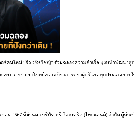
ตอร์คนใหม่ “ริว วชิรวิชญ์” ร่วมฉลองความสำเร็จ มุ่งหน้าพัฒนาสู่เป
ย่างครบวงจร ตอบโจทย์ความต้องการของผู้บริโภคทุกประเภทการใช้ง
12 มกราคม 2567 ที่ผ่านมา บริษัท กรี อิเลคทริค (ไทยแลนด์) จำกัด ผ