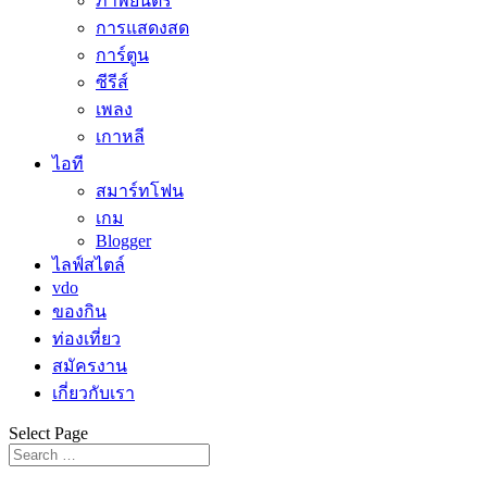
ภาพยนตร์
การแสดงสด
การ์ตูน
ซีรีส์
เพลง
เกาหลี
ไอที
สมาร์ทโฟน
เกม
Blogger
ไลฟ์สไตล์
vdo
ของกิน
ท่องเที่ยว
สมัครงาน
เกี่ยวกับเรา
Select Page