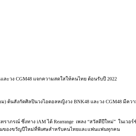
อม
)
ต้นสังกัดศิลปินวงไอดอลหญิงวง
BNK48
และ
วง
CGM48
มีควา
นทราภรณ์
ซึ่งทาง
iAM
ได้
Rearrange
เพลง
“
สวัสดีปีใหม่
”
ในเวอร
็นของขวัญปีใหม่ที่พิเศษสำหรับคนไทยและแฟนแฟนทุกคน