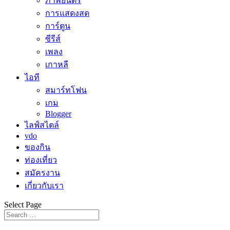
ภาพยนตร์
การแสดงสด
การ์ตูน
ซีรีส์
เพลง
เกาหลี
ไอที
สมาร์ทโฟน
เกม
Blogger
ไลฟ์สไตล์
vdo
ของกิน
ท่องเที่ยว
สมัครงาน
เกี่ยวกับเรา
Select Page