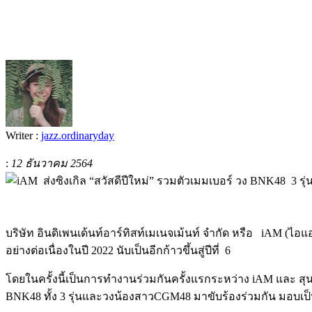
Writer :
jazz.ordinaryday
:
12 ธันวาคม 2564
บริษัท
อินดิเพนเด้นท์อาร์ทิสท์เมเนจเม้นท์
จำกัด
หรือ
iAM (
ไอแ
อย่างต่อเนื่องในปี
2022
นับเป็นอีกก้าวขึ้นสู่ปีที่
6
โดยในครั้งนี้เป็นการทำงานร่วมกันครั้งแรกระหว่าง
iAM
และ
สุ
BNK48
ทั้ง
3
รุ่นและวงน้องสาว
CGM48
มาขับร้องร่วมกัน
มอบเป