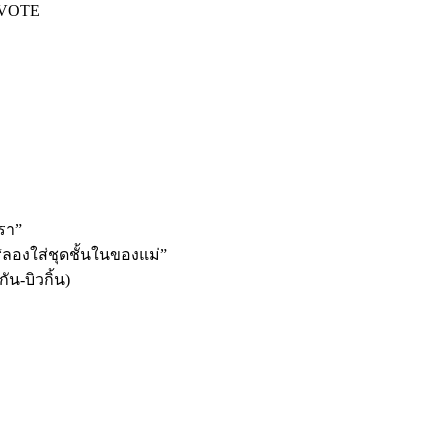
 VOTE
รา”
องใส่ชุดชั้นในของแม่”
-บิวกิ้น)