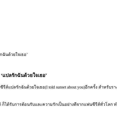
ี ‘แปลรักฉันด้วยใจเธอ’
ีรีส์แปลรักฉันด้วยใจเธอ(I told sunset about you)อีกครั้ง สำหรับร
ีใต้ ก็ได้รับการต้อนรับและความรักเป็นอย่างดีจากแฟนซีรีส์ทั่วโ