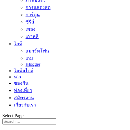
ภาพยนตร์
การแสดงสด
การ์ตูน
ซีรีส์
เพลง
เกาหลี
ไอที
สมาร์ทโฟน
เกม
Blogger
ไลฟ์สไตล์
vdo
ของกิน
ท่องเที่ยว
สมัครงาน
เกี่ยวกับเรา
Select Page