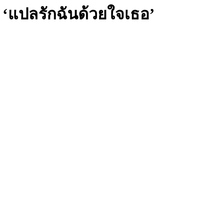
ี ‘แปลรักฉันด้วยใจเธอ’