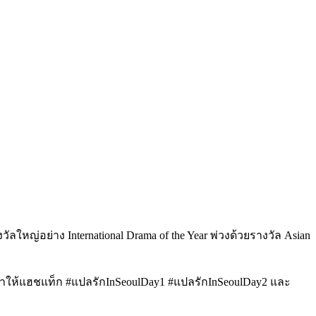
างวัลใหญ่อย่าง
International Drama of the Year พ่วงด้วยรางวัล Asian
ลก ทำให้แฮชแท็ก #แปลรักInSeoulDay1 #แปลรักInSeoulDay2 และ