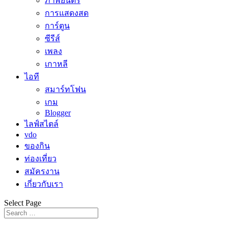
ภาพยนตร์
การแสดงสด
การ์ตูน
ซีรีส์
เพลง
เกาหลี
ไอที
สมาร์ทโฟน
เกม
Blogger
ไลฟ์สไตล์
vdo
ของกิน
ท่องเที่ยว
สมัครงาน
เกี่ยวกับเรา
Select Page