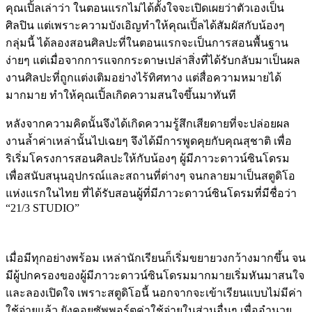
คุณเปิ้ลเล่าว่า ในตอนแรกไม่ได้ตั้งใจจะเปิดเผยว่าตัวเองเป็น
ศิลปิน แต่เพราะความบังเอิญทำให้คุณเปิ้ลได้สัมผัสกับน้องๆ
กลุ่มนี้ ได้ลองสอนศิลปะที่ในตอนแรกจะเป็นการสอนพื้นฐาน
ง่ายๆ แต่เมื่อจากการแจกกระดาษเปล่าสิ่งที่ได้รับกลับมาเป็นผล
งานศิลปะที่ถูกแต่งเติมอย่างไร้ทิศทาง แต่สื่อความหมายได้
มากมาย ทำให้คุณเปิ้ลเกิดความสนใจขึ้นมาทันที
หลังจากความคิดนั้นจึงได้เกิดความรู้สึกเสียดายที่จะปล่อยผล
งานล้ำค่าเหล่านั้นไปเฉยๆ จึงได้มีการพูดคุยกับคุณสุชาติ เพื่อ
ริเริ่มโครงการสอนศิลปะให้กับน้องๆ ผู้มีภาวะดาวน์ซินโดรม
เพื่อสนับสนุนอุปกรณ์และสถานที่ต่างๆ จนกลายมาเป็นสตูดิโอ
แห่งแรกในไทย ที่ได้รับสอนผู้ที่มีภาวะดาวน์ซินโดรมที่มีชื่อว่า
“21/3 STUDIO”
เมื่อมีทุกอย่างพร้อม เหล่านักเรียนก็เริ่มขยายวงกว้างมากขึ้น จน
มีผู้ปกครองของผู้มีภาวะดาวน์ซินโดรมมากมายเริ่มหันมาสนใจ
และลองเปิดใจ เพราะสตูดิโอนี้ นอกจากจะเข้าเรียนแบบไม่มีค่า
ใช้จ่ายแล้ว ยังคอยซัพพอร์ตค่าใช้จ่ายในส่วนอื่นๆ เพื่ออำนวย