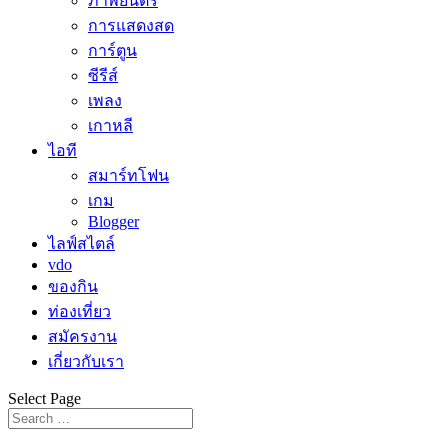
ภาพยนตร์
การแสดงสด
การ์ตูน
ซีรีส์
เพลง
เกาหลี
ไอที
สมาร์ทโฟน
เกม
Blogger
ไลฟ์สไตล์
vdo
ของกิน
ท่องเที่ยว
สมัครงาน
เกี่ยวกับเรา
Select Page