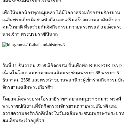
ลิมพ
ระชนมพรรษา 83 พรรษา
เพื่อให้พสกนิกรทุกหมู่เหล่
า ได้มีโอกาสร่วมกิจกรรมจักรย
าน
เฉลิมพระเกียรติอย่างทั่ว
ถึง และเสริมสร้างความสามัคคีขอ
ง
คนในชาติ ที่จะร่วมกันจัดกิจกรรมถวาย
พระพรแด่ สมเด็จพระ
นางเจ้าฯ พระบรมราชินีนาถ
วันที่ 11 ธันวาคม 2558 มีกิจกรรม ปั่นเพื่อพ่อ BIKE FOR DAD
เนื่องในโอกาสมหามงคลเฉลิมพ
ระชนมพรรษา 88 พรรษา 5
ธันวาคม 2558 และทรงนำขบวนพสกนิกรผู้เข้า
ร่วมกิจกรรมปั่น
จักรยานเฉลิ
มพระเกียรติฯ
โดยสมเด็จพระบรมโอรสาธิราชฯ
สยามมกุฎราชกุมาร ทรงมี
พระราชปณิธานที่จัดกิจ
กรรมจักรยานถวายพระเกียรติ และ
ถวายความจงรักภักดีเนื่อ
งในวันเฉลิมพระชนมพรรษาพระบ
าท
สมเด็จพระเจ้าอยู่หัวฯ