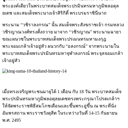
พระองค์เดียวในพระบาทสมเ
ด็จพระปรมินทรมหาภูมิพลอดุล
ยเดช และสมเด็จพระนางเจ้าสิริกิติ์ พระบรมราชินีนาถ
พระนาม “วชิราลงกรณ” นั้น สมเด็จพระสังฆราชเจ้า กรมหลวง
วชิรญาณวงศ์ทรงตั้งถ
วาย มาจาก “วชิรญาณ” พระนามฉายา
ขณะผนวชในพระบาทส
มเด็จพระปรเมนทรมหามงกุฎ
พระจอมเกล้าเจ้าอยู่หัว ผนวกกับ “อลงกรณ์” จากพระนามใน
พระบาทสมเด็จพระ
ปรมินทรมหาจุฬาลงกรณ์ พระจุลจอมเกล้า
เจ้าอยู่หัว
เมื่อทรงเจริญพระชนมายุได้ 1 เดือน กับ 18 วัน พระบาทสมเด็จ
พระปรมินทรมหาภูมิพลอดุลยเดชทรงพระกรุณาโป
รดเกล้าฯ
ให้จัดพระราชพิธีสมโภชเดือน
และขึ้นพระอู่ขึ้น ณ พระที่นั่ง
อัมพรสถาน พระราชวังดุสิต ในระหว่างวันที่ 14-15 กันยายน
พ.ศ. 2495