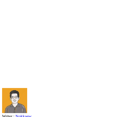
Writer :
Nokkaew