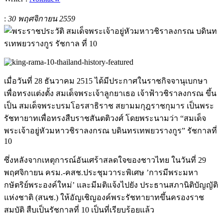
:
30 พฤศจิกายน 2559
เมื่อวันที่ 28 ธันวาคม 2515 ได้มีประกาศในราชกิจจานุเบกษา
เพื่อทรงแต่งตั้ง สมเด็จพระเจ้าลูกยาเธอ เจ้าฟ้าวชิราลงกรณ ขึ้น
เป็น สมเด็จพระบรมโอรสาธิราช สยามมกุฎราชกุมาร เป็นพระ
รัชทายาทเพื่อทรงสืบราชสันตติวงศ์ โดยพระนามว่า “สมเด็จ
พระเจ้าอยู่หัวมหาวชิราลงกรณ บดินทรเทพยวรางกูร” รัชกาลที่
10
ซึ่งหลังจากเหตุการณ์อันเศร้าสลดใจของชาวไทย ในวันที่ 29
พฤศจิกายน ครม.-คสช.ประชุมวาระพิเศษ ’การมีพระมหา
กษัตริย์พระองค์ใหม่’ และมีมติแจ้งไปยัง ประธานสภานิติบัญญัติ
แห่งชาติ (สนช.) ให้อัญเชิญองค์พระรัชทายาทขึ้นค
รองราช
สมบัติ สืบเป็นรัชกาลที่ 10 เป็นที่เรียบร้อยแล้ว