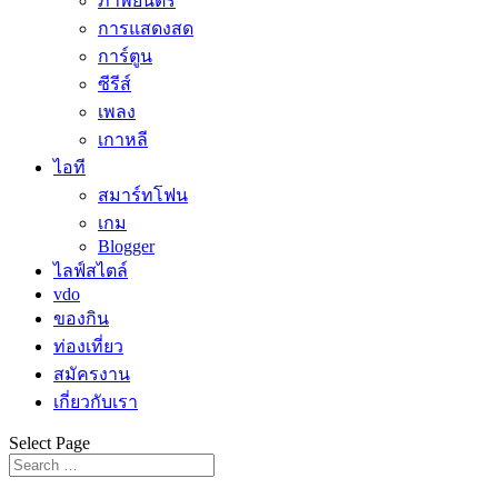
ภาพยนตร์
การแสดงสด
การ์ตูน
ซีรีส์
เพลง
เกาหลี
ไอที
สมาร์ทโฟน
เกม
Blogger
ไลฟ์สไตล์
vdo
ของกิน
ท่องเที่ยว
สมัครงาน
เกี่ยวกับเรา
Select Page