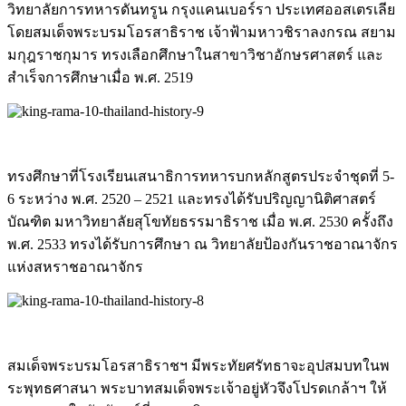
วิทยาลัยกา
รทหารดันทรูน กรุงแคนเบอร์รา ประเทศออสเตรเลีย
โดยสมเด็จพระบรมโอรสาธิราช เจ้าฟ้ามหาวชิราลงกรณ สยาม
มกุฎราชกุมาร ทรงเลือกศึกษาในสาขาวิชาอัก
ษรศาสตร์ และ
สำเร็จการศึกษาเมื่อ พ.ศ. 2519
ทรงศึกษาที่โรงเรียนเสนาธิก
ารทหารบกหลักสูตรประจำชุดที่ 5-
6 ระหว่าง พ.ศ. 2520 – 2521 และทรงได้รับปริญญานิติศาสต
ร์
บัณฑิต มหาวิทยาลัยสุโขทัยธรรมาธิร
าช เมื่อ พ.ศ. 2530 ครั้งถึง
พ.ศ. 2533 ทรงได้รับการศึกษา ณ วิทยาลัยป้องกันราชอาณาจักร
แห่งสหราชอาณาจักร
สมเด็จพระบรมโอรสาธิราชฯ มีพระทัยศรัทธาจะอุปสมบทในพ
ระพุทธศาสนา พระบาทสมเด็จพระเจ้าอยู่หัว
จึงโปรดเกล้าฯ ให้