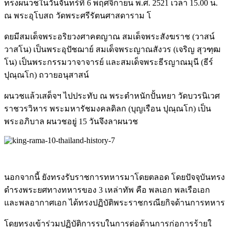
ทรงผนวชในวันจันทร์ที่ 6 พฤศจิกายน พ.ศ. 2521 เวลา 15.00 น.
ณ พระอุโบสถ วัดพระศรีรัตนศาสดาราม โ
ดยมีสมเด็จพระอริยวงศาคตญา
ณ สมเด็จพระสังฆราช (วาสน์
วาสโน) เป็นพระอุปัชฌาย์ สมเด็จพระญาณสังวร (เจริญ สุวฑฺฒ
โน) เป็นพระกรรมวาจาจารย์ และสมเด็จพระธีรญาณมุนี (ธีร์
ปุณฺณโก) ถวายอนุสาสน์
ผนวชแล้วเสด็จฯ ไปประทับ ณ พระตำหนักปั้นหยา วัดบวรนิเวศ
ราชวรวิหาร พระมหารัชมงคลดิลก (บุญเรือน ปุณฺณโก) เป็น
พระอภิบาล ผนวชอยู่ 15 วันจึงลาผนวช
นอกจากนี้ ยังทรงรับราชการทหารมาโดยตล
อด โดยปัจจุบันทรง
ดำรงพระยศทาง
ทหารของ 3 เหล่าทัพ คือ พลเอก พลเรือเอก
และพลอากาศเอก ได้ทรงปฏิบัติพระราชกรณียกิ
จด้านการทหาร
โดยทรงเข้าร่วมปฏิบัติการรบ
ในการต่อต้านการก่อการร้ายใ