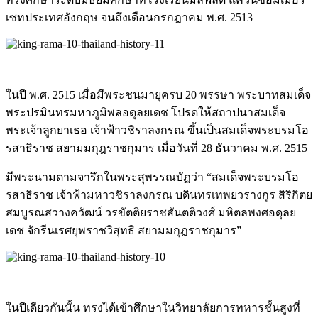
เซทประเทศอังก
ฤษ จนถึงเดือนกรกฎาคม พ.ศ. 2513
ในปี พ.ศ. 2515 เมื่อมีพระชนมายุครบ 20 พรรษา พระบาทสมเด็จ
พระปรมินทรมหาภูมิพลอดุลยเดช โปรดให้สถาปนาสมเด็จ
พระเจ้า
ลูกยาเธอ เจ้าฟ้าวชิราลงกรณ ขึ้นเป็นสมเด็จพระบรมโอ
รสาธิราช สยามมกุฎราชกุมาร เมื่อวันที่ 28 ธันวาคม พ.ศ. 2515
มีพระนามตามจารึกในพระสุพรร
ณบัฏว่า “สมเด็จพระบรมโอ
รสาธิราช เจ้าฟ้ามหาวชิราลงกรณ บดินทรเทพยวรางกูร สิริกิตย
สมบูรณสวางควัฒน์ วรขัตติยราชสันตติวงศ์ มหิตลพงศอดุลย
เดช จักรีนเรศยุพราชวิสุทธิ สยามมกุฎราชกุมาร”
ในปีเดียวกันนั้น ทรงได้เข้าศึกษาในวิทยาลัยก
ารทหารชั้นสูงที่