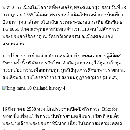
พ.ศ. 2555 เนื่องในโอกาสที่ทรงเจริญพร
ะชนมายุ 5 รอบ วันที่ 28
กรกฎาคม 2555 ได้เสด็จพระราชดำเนินไปทรงทำการบินเที่ยว
บินมหากุศล เส้นทางไปกลับกรุงเทพฯ-ขอนแ
ก่น เที่ยวบินพิเศษ
TG 8866 นำคณะพุทธศาสนิกชนจำนวน 113 คน ไปสักการะ
พระบรมสารีริกธาตุ
ณ วัดป่าวิเวกธรรม อ.เมืองขอนแก่น
จ.ขอนแก่น
รายได้จากการจำหน่ายบัตรและ
เงินบริจาคสมทบจากผู้มีจิตศ
รัทธาครั้งนี้ บริษัท การบินไทย จำกัด (มหาชน) ได้ทูลเกล้าทูล
กระหม่อมถวาย
เพื่อสมทบทุน มูลนิธิทุนการศึกษาพระราชทา
น
สมเด็จพระบรมโอรสาธิราชฯ สยามมกุฎราชกุมาร (ม.ท.ศ.)
16 สิงหาคม 2558 ทรงเป็นประธานเปิด-ปิดกิจกร
รม Bike for
Mom ปั่นเพื่อแม่ กิจกรรมปั่นจักรยานเฉลิมพระ
เกียรติ สมเด็จ
พระนางเจ้าฯ พระบรมราชินีนาถ เนื่องในโอกาสมหามงคลเฉ