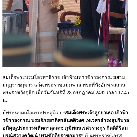
สมเด็จพระบรมโอรสาธิราช เจ้าฟ้ามหาวชิราลงกรณ สยาม
มกุฎราชกุมาร เสด็จพระราชสมภพ ณ พระที่นั่งอัมพรสถาน
พระราชวังดุสิต เมื่อวันจันทร์ที่ 28 กรกฎาคม 2495 เวลา 17.45
น.
มีพระนามเมื่อแรกประสูติว่า
“สมเด็จพระเจ้าลูกยาเธอ เจ้าฟ้า
วชิราลงกรณ บรมจักรยาดิศรสันตติวงศ เทเวศรธำรงสุบริบาล
อภิคุณูประการมหิตลาดุลเดช ภูมิพลนเรศวรางกูร กิตติสิริสม
บูรณ์สวางควัฒน์
บรมขัตติยราชกุมาร”
เป็นพระราชโ
อรส