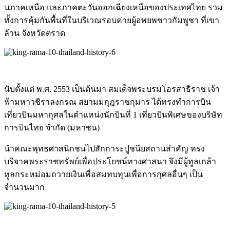
นภาคเหนือ และภาคตะวันออกเฉียงเหนือขอ
งประเทศไทย รวม
ทั้งการคุ้มกันพื้นที่ใน
บริเวณรอบค่ายผู้อพยพชาวกัม
พูชา ที่เขา
ล้าน จังหวัดตราด
นับตั้งแต่ พ.ศ. 2553 เป็นต้นมา สมเด็จพระบรมโอรสาธิราช เจ้า
ฟ้ามหาวชิราลงกรณ สยามมกุฎราชกุมาร ได้ทรงทำการบิน
เที่ยวบินมหา
กุศลในตำแหน่งนักบินที่ 1 เที่ยวบินพิเศษของบริษัท
การบินไทย จำกัด (มหาชน)
นำคณะพุทธศาสนิกชนไปสักการะ
ปูชนียสถานสำคัญ ทรง
บริจาคพระราชทรัพย์เพื่อ
ประโยชน์ทางศาสนา จึงมีผู้ทูลเกล้า
ทูลกระหม่อ
มถวายเงินเพื่อสมทบทุนเพื่อ
การกุศลอื่นๆ เป็น
จำนวนมาก