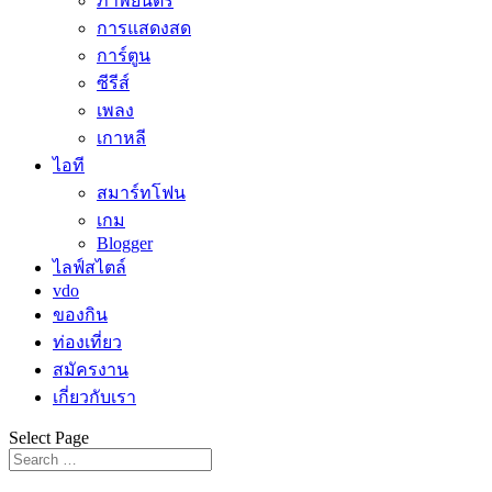
ภาพยนตร์
การแสดงสด
การ์ตูน
ซีรีส์
เพลง
เกาหลี
ไอที
สมาร์ทโฟน
เกม
Blogger
ไลฟ์สไตล์
vdo
ของกิน
ท่องเที่ยว
สมัครงาน
เกี่ยวกับเรา
Select Page