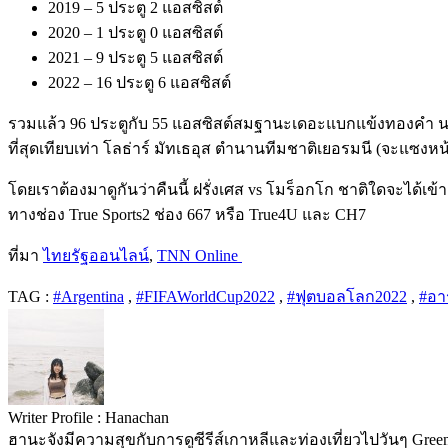
2019 – 5 ประตู 2 แอสซิสต์
2020 – 1 ประตู 0 แอสซิสต์
2021 – 9 ประตู 5 แอสซิสต์
2022 – 16 ประตู 6 แอสซิสต์
รวมแล้ว 96 ประตูกับ 55 แอสซิสต์สมฐานะเดอะแบกแข้งทองคำ นอก
ที่สุดเทียบเท่า โลธ่าร์ มัทเธอุส ตำนานทีมชาติเยอรมนี (จะแซงหน้
โดยเราต้องมาดูกันว่าคืนนี้ ฝรั่งเศส vs โมร็อกโก ชาติใดจะได้เข
ทางช่อง True Sports2 ช่อง 667 หรือ True4U และ CH7
ที่มา
ไทยรัฐออนไลน์
,
TNN Online
TAG :
#Argentina
,
#FIFAWorldCup2022
,
#ฟุตบอลโลก2022
,
#อา
Writer Profile :
Hanachan
ฮานะจังมีความสุขกับการดูซีรีส์เกาหลีและท่องเที่ยวไปวันๆ Green t