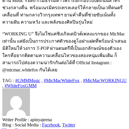
ด้าน Music Video ก็ไม่ธรรมดา เพราะยกกองไปปิดถนนสาทร
ช่วงกลางคืน
พร้อมเนรมิตรถเทรลเลอร์ให้กลายเป็นเวทีดนตรี
เคลื่อนที่ ท่ามกลางวิวกรุงเทพฯ ยามค่ำคืนที่ช่วยขับเน้นทั้ง
ความฝัน ความหวัง และพลังของศิลปินรุ่นใหม่
“WORKING U” จึงไม่ใช่แค่ซิงเกิลเดบิวต์เพลงแรกของ MicMac
เท่านั้น แต่ยังเป็นการประกาศตัวของดูโอฝาแฝดที่พร้อมนำเสนอ
มิติใหม่ให้วงการ T-POP ผ่านดนตรีที่เป็นเอกลักษณ์ของตัวเอง
ใครที่อยากติดตามความเคลื่อนไหวของสองหนุ่มเพิ่มเติม ก็
สามารถไปส่องความน่ารักกันต่อได้ที่ Official Instagram :
@micmac.whitefox กันได้เลย
TAG :
#GMMMusic
,
#MicMacWhiteFox
,
#MicMacWORKINGU
,
#WhiteFoxGMM
Writer Profile :
apinyajeena
Blog :
Social Media :
Facebook
,
Twitter