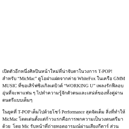
เปิดตัวอีกหนึ่งศิลปินหน้าใหม่ที่น่าจับตาในวงการ T-POP!
สำหรับ “MicMac” ดูโอฝาแฝดจากค่าย WhiteFox ในเครือ GMM
MUSIC ที่ขอเสิร์ฟซิงเกิลเดบิวต์ “WORKING U” เพลงรักฟีลอบ
อุ่นที่จะพาแฟน ๆ ไปทำความรู้จักตัวตนและเสน่ห์ของทั้งคู่ผ่าน
ดนตรีแบบเต็มๆ
ในยุคที่ T-POP เต็มไปด้วยโชว์ Performance สุดจัดเต็ม สิ่งที่ทำให้
MicMac โดดเด่นตั้งแต่ก้าวแรกคือการพกความเป็นวงดนตรีมา
ด้วย
โดย Mic รับหน้าที่ถ่ายทอดอารมณ์ผ่านเสียงกีตาร์ ส่วน