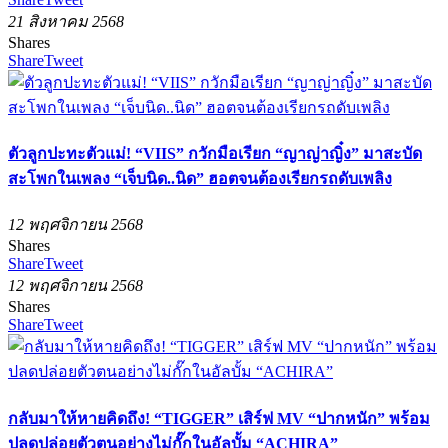
21 สิงหาคม 2568
Shares
Share
Tweet
ตัวลูกปะทะตัวแม่! “VIIS” กวักมือเรียก “ญาญ่าญิ๋ง” มาสะบัด
สะโพกในเพลง “เจ็บนิด..นิด” ฮอตจนต้องเรียกรถดับเพลิง
12 พฤศจิกายน 2568
Shares
Share
Tweet
12 พฤศจิกายน 2568
Shares
Share
Tweet
กลับมาให้หายคิดถึง! “TIGGER” เสิร์ฟ MV “ปากหนัก” พร้อม
ปลดปล่อยตัวตนอย่างไม่กั๊กในอัลบั้ม “ACHIRA”