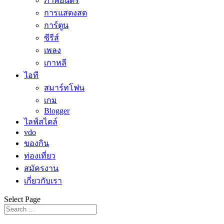
ภาพยนตร์
การแสดงสด
การ์ตูน
ซีรีส์
เพลง
เกาหลี
ไอที
สมาร์ทโฟน
เกม
Blogger
ไลฟ์สไตล์
vdo
ของกิน
ท่องเที่ยว
สมัครงาน
เกี่ยวกับเรา
Select Page