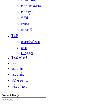
ภาพยนตร์
การแสดงสด
การ์ตูน
ซีรีส์
เพลง
เกาหลี
ไอที
สมาร์ทโฟน
เกม
Blogger
ไลฟ์สไตล์
vdo
ของกิน
ท่องเที่ยว
สมัครงาน
เกี่ยวกับเรา
Select Page