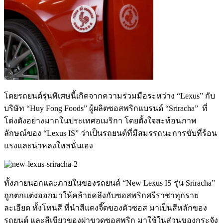
โดยรถยนต์รุ่นพิเศษนี้เกิดจากความร่วมมือระหว่าง “Lexus” กับ
บริษัท “Huy Fong Foods” ผู้ผลิตซอสพริกแบรนด์ “Sriracha” ที่
โด่งดังอย่างมากในประเทศอเมริกา โดยตั้งใจสะท้อนภาพ
ลักษณ์ของ “Lexus IS” ว่าเป็นรถยนต์ที่มีสมรรถนะการขับที่ร้อน
แรงและน่าหลงใหลนั่นเอง
ทั้งภายนอกและภายในของรถยนต์ “New Lexus IS รุ่น Sriracha”
ถูกตกแต่งออกมาให้คล้ายคลึงกับซอสพริกศรีราชาทุกราย
ละเอียด ทั้งโทนสี ที่นำสีแดงจี๊ดของตัวซอส มาเป็นสีหลักของ
รถยนต์ และสีเขียวของฝาขวดซอสพริก มาใช้ในส่วนของกระจัง