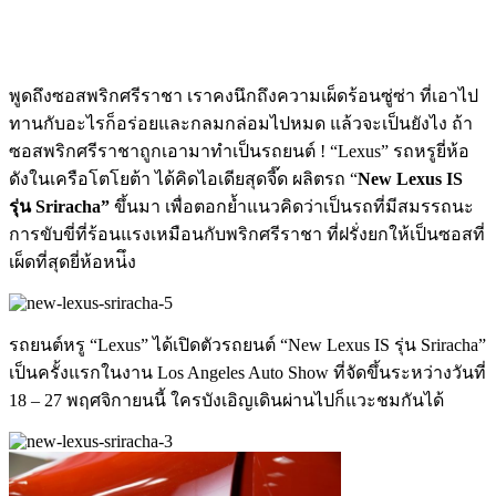
พูดถึงซอสพริกศรีราชา เราคงนึกถึงความเผ็ดร้อนซู่ซ่า ที่เอาไป
ทานกับอะไรก็อร่อยและกลมกล่อมไปหมด แล้วจะเป็นยังไง ถ้า
ซอสพริกศรีราชาถูกเอามาทำเป็นรถยนต์ ! “Lexus” รถหรูยี่ห้อ
ดังในเครือโตโยต้า ได้คิดไอเดียสุดจี๊ด ผลิตรถ “
New Lexus IS
รุ่น Sriracha”
ขึ้นมา เพื่อตอกย้ำแนวคิดว่าเป็นรถที่มีสมรรถนะ
การขับขี่ที่ร้อนแรงเหมือนกับพริกศรีราชา ที่ฝรั่งยกให้เป็นซอสที่
เผ็ดที่สุดยี่ห้อหน่ึง
รถยนต์หรู “Lexus” ได้เปิดตัวรถยนต์ “New Lexus IS รุ่น Sriracha”
เป็นครั้งแรกในงาน Los Angeles Auto Show ที่จัดขึ้นระหว่างวันที่
18 – 27 พฤศจิกายนนี้ ใครบังเอิญเดินผ่านไปก็แวะชมกันได้