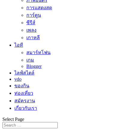
ภาพยนตร์
การแสดงสด
การ์ตูน
ซีรีส์
เพลง
เกาหลี
ไอที
สมาร์ทโฟน
เกม
Blogger
ไลฟ์สไตล์
vdo
ของกิน
ท่องเที่ยว
สมัครงาน
เกี่ยวกับเรา
Select Page