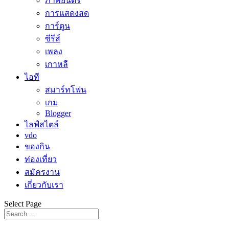
ภาพยนตร์
การแสดงสด
การ์ตูน
ซีรีส์
เพลง
เกาหลี
ไอที
สมาร์ทโฟน
เกม
Blogger
ไลฟ์สไตล์
vdo
ของกิน
ท่องเที่ยว
สมัครงาน
เกี่ยวกับเรา
Select Page