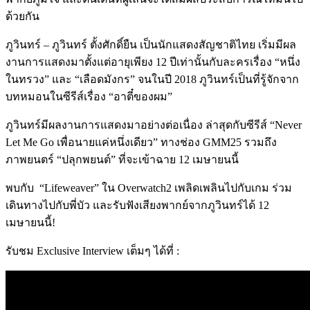
ด้วยกัน
ภูวินทร์
–
ภูวินทร์ ตั้งศักดิ์ยืน เป็นนักแสดงสัญชาติไทย เริ่มมีผล
งานการแสดงมาตั้งแต่อายุเพียง
12
ปีเท่านั้นกับละครเรื่อง
“
หนึ่ง
ในทรวง
”
และ
“
เลือดมังกร
”
จนในปี
2018
ภูวินทร์เป็นที่รู้จักจาก
บทหมอนในซีรีส์เรื่อง
“
อาตี๋ของผม
”
ภูวินทร์มีผลงานการแสดงมาอย่างต่อเนื่อง ล่าสุดกับซีรีส์
“Never
Let Me Go
เพื่อนายแค่หนึ่งเดียว
”
ทางช่อง
GMM25
รวมถึง
ภาพยนตร์
“
ปลุกพยนต์” ที่จะเข้าฉาย 12 เมษายนนี้
พบกับ
“Lifeweaver”
ใน
Overwatch2
เพลิดเพลินไปกับเกม ร่วม
เดินทางไปกับพี่บัว และรับฟังเสียงพากย์จากภูวินทร์ได้
12
เมษายนนี้
!
รับชม
Exclusive Interview
เต็มๆ
ได้ที่
: