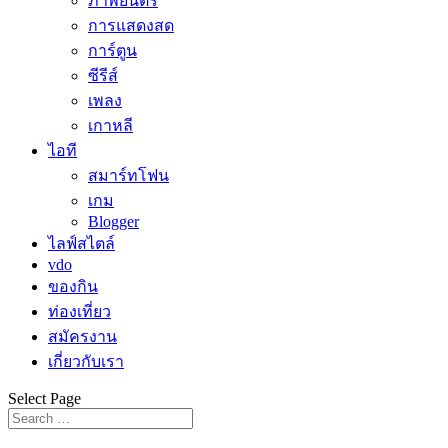
ภาพยนตร์
การแสดงสด
การ์ตูน
ซีรีส์
เพลง
เกาหลี
ไอที
สมาร์ทโฟน
เกม
Blogger
ไลฟ์สไตล์
vdo
ของกิน
ท่องเที่ยว
สมัครงาน
เกี่ยวกับเรา
Select Page