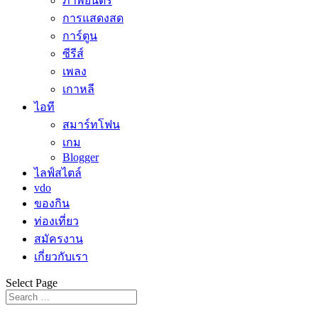
ภาพยนตร์
การแสดงสด
การ์ตูน
ซีรีส์
เพลง
เกาหลี
ไอที
สมาร์ทโฟน
เกม
Blogger
ไลฟ์สไตล์
vdo
ของกิน
ท่องเที่ยว
สมัครงาน
เกี่ยวกับเรา
Select Page