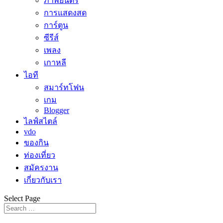
ภาพยนตร์
การแสดงสด
การ์ตูน
ซีรีส์
เพลง
เกาหลี
ไอที
สมาร์ทโฟน
เกม
Blogger
ไลฟ์สไตล์
vdo
ของกิน
ท่องเที่ยว
สมัครงาน
เกี่ยวกับเรา
Select Page