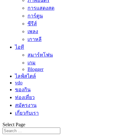
ภาพยนตร์
การแสดงสด
การ์ตูน
ซีรีส์
เพลง
เกาหลี
ไอที
สมาร์ทโฟน
เกม
Blogger
ไลฟ์สไตล์
vdo
ของกิน
ท่องเที่ยว
สมัครงาน
เกี่ยวกับเรา
Select Page