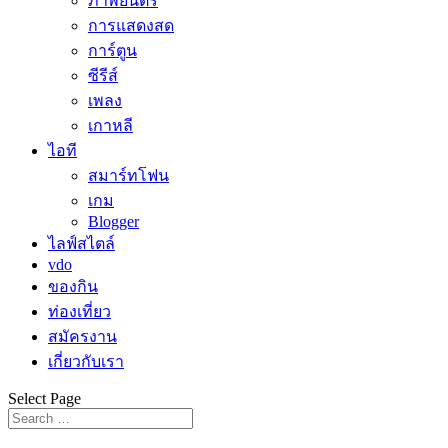
ภาพยนตร์
การแสดงสด
การ์ตูน
ซีรีส์
เพลง
เกาหลี
ไอที
สมาร์ทโฟน
เกม
Blogger
ไลฟ์สไตล์
vdo
ของกิน
ท่องเที่ยว
สมัครงาน
เกี่ยวกับเรา
Select Page