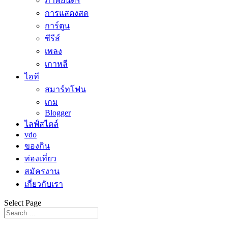
ภาพยนตร์
การแสดงสด
การ์ตูน
ซีรีส์
เพลง
เกาหลี
ไอที
สมาร์ทโฟน
เกม
Blogger
ไลฟ์สไตล์
vdo
ของกิน
ท่องเที่ยว
สมัครงาน
เกี่ยวกับเรา
Select Page