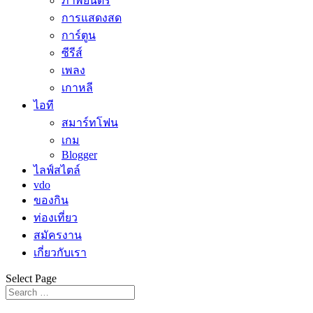
ภาพยนตร์
การแสดงสด
การ์ตูน
ซีรีส์
เพลง
เกาหลี
ไอที
สมาร์ทโฟน
เกม
Blogger
ไลฟ์สไตล์
vdo
ของกิน
ท่องเที่ยว
สมัครงาน
เกี่ยวกับเรา
Select Page