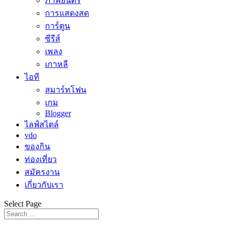
ภาพยนตร์
การแสดงสด
การ์ตูน
ซีรีส์
เพลง
เกาหลี
ไอที
สมาร์ทโฟน
เกม
Blogger
ไลฟ์สไตล์
vdo
ของกิน
ท่องเที่ยว
สมัครงาน
เกี่ยวกับเรา
Select Page