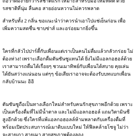
ถือว่าดื่มง่ายกว่ารสชาติแรก เหมาะสำหรับมือใหม่หัดตี้ ด้วย
รสชาติที่นุ่ม ลื่นคอ สายอ่อนหวานไม่ควรพลาด
สำหรับทั้ง 2 กลิ่น ขอแนะนำว่าควรนำเอาไปแช่เย็นก่อน เพื่อ
เพิ่มความสดชื่น ซาบซ่าส์ และอร่อยมากยิ่งขึ้น
ใครที่กลัวไปปาร์ตี้กับเพื่อนแต่เราเป็นคนไม่ดื่มแล้วกลัวกร่อย ไม่
ต้องห่วง! เพราะเลือกดื่มตันซันซูแทนได้ ยิ่งไม่มีแอลกอฮอล์ด้วย
เราสามารถดื่มได้เรื่อยๆ ชวนเมาทิพย์กับเพื่อนได้สบาย คุยเล่น
ได้ยันสว่างแน่นอน แต่ๆๆ ข้อเสียเราอาจจะต้องรับบทแบกเพื่อน
กลับบ้านนะ อิอิ
ตันซันซูถือเป็นทางเลือกใหม่สำหรับคนรักสุขภาพอีกด้วย เพราะ
เป็นเครื่องดื่มที่ไม่มีน้ำตาล และไม่มีแอลกอฮอล์ แถมวิตามินซี
สูงอีกด้วย ซึ่งใครที่แพ้แอลกอฮอลล์ห้ามพลาดกับเครื่องดื่มที่
พร้อมเปิดประสบการณ์เมาดิบแบบใหม่ ให้ฟีลคล้ายโซจู ไม่ว่า
จะสายเกา สายเมา สายสุขภาพต้องลอง