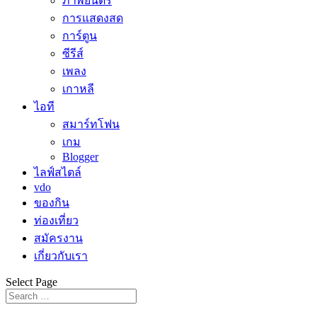
ภาพยนตร์
การแสดงสด
การ์ตูน
ซีรีส์
เพลง
เกาหลี
ไอที
สมาร์ทโฟน
เกม
Blogger
ไลฟ์สไตล์
vdo
ของกิน
ท่องเที่ยว
สมัครงาน
เกี่ยวกับเรา
Select Page