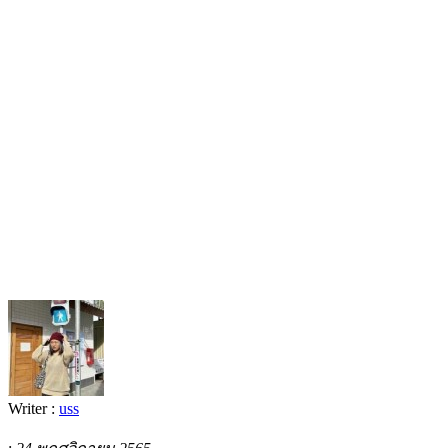
Writer :
uss