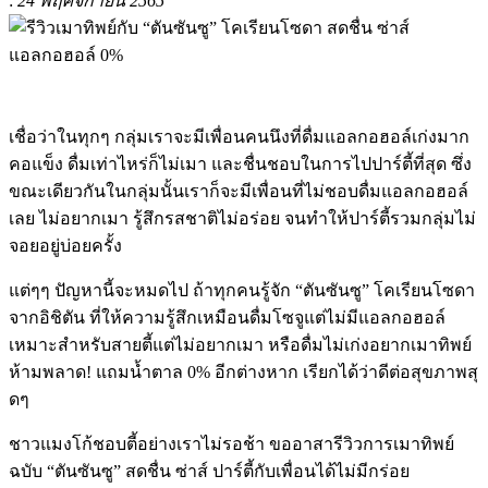
:
24 พฤศจิกายน 2565
เชื่อว่าในทุกๆ กลุ่มเราจะมีเพื่อนคนนึงที่ดื่มแอลกอฮอล์เก่งมาก
คอแข็ง ดื่มเท่าไหร่ก็ไม่เมา และชื่นชอบในการไปปาร์ตี้ที่สุด ซึ่ง
ขณะเดียวกันในกลุ่มนั้นเราก็จะมีเพื่อนที่ไม่ชอบดื่มแอลกอฮอล์
เลย ไม่อยากเมา รู้สึกรสชาติไม่อร่อย จนทำให้ปาร์ตี้รวมกลุ่มไม่
จอยอยู่บ่อยครั้ง
แต่ๆๆ ปัญหานี้จะหมดไป ถ้าทุกคนรู้จัก “ตันซันซู” โคเรียนโซดา
จากอิชิตัน ที่ให้ความรู้สึกเหมือนดื่มโซจูแต่ไม่มีแอลกอฮอล์
เหมาะสำหรับสายตี้แต่ไม่อยากเมา หรือดื่มไม่เก่งอยากเมาทิพย์
ห้ามพลาด! แถมน้ำตาล 0% อีกต่างหาก เรียกได้ว่าดีต่อสุขภาพสุ
ดๆ
ชาวแมงโก้ชอบตี้อย่างเราไม่รอช้า ขออาสารีวิวการเมาทิพย์
ฉบับ “ตันซันซู” สดชื่น ซ่าส์ ปาร์ตี้กับเพื่อนได้ไม่มีกร่อย