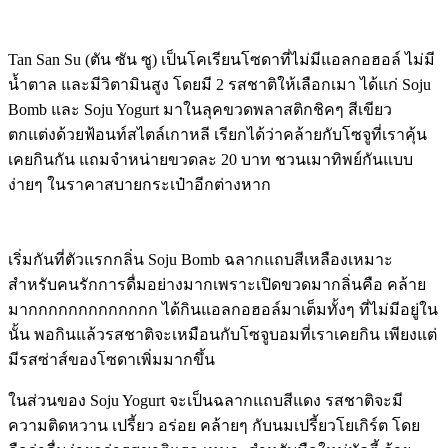
Tan San Su (ตัน ซัน ซู) เป็นโคเรียนโซดาที่ไม่มีแอลกอฮอล์ ไม่มี
น้ำตาล และมีวิตามินสูง โดยมี 2 รสชาติให้เลือกเมา ได้แก่
Soju
Bomb และ Soju Yogurt มาในลุคขวดพลาสติกชิคๆ สีเขียว
ตกแต่งด้วยฟ้อนท์สไตล์เกาหลี เรียกได้ว่าคล้ายกับโซจูที่เราคุ้น
เคยกินกัน แถมจำหน่ายขวดละ 20 บาท ชวนเมาทิพย์กันแบบ
ง่ายๆ ในราคาสบายกระเป๋าอีกต่างหาก
เริ่มกันที่ตัวแรกกลิ่น Soju Bomb ฉลากแถบสีเหลืองเหมาะ
สำหรับคนรักการดื่มอย่างมากเพราะเปิดขวดมากลิ่นคือ คล้าย
มากกกกกกกกกกกกก ได้กินแอลกอฮอล์มาเต็มทั้งๆ ที่ไม่มีอยู่ใน
นั้น พอกินแล้วรสชาติจะเหมือนกับโซจูบอมที่เราเคยกิน เพียงแต่
มีรสซ่าส์ของโซดาเพิ่มมากขึ้น
ในส่วนของ Soju Yogurt จะเป็นฉลากแถบสีแดง รสชาติจะมี
ความติดหวาน เปรี้ยว อร่อย คล้ายๆ กับนมเปรี้ยวโยเกิร์ต โดย