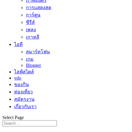
ภาพยนตร์
การแสดงสด
การ์ตูน
ซีรีส์
เพลง
เกาหลี
ไอที
สมาร์ทโฟน
เกม
Blogger
ไลฟ์สไตล์
vdo
ของกิน
ท่องเที่ยว
สมัครงาน
เกี่ยวกับเรา
Select Page