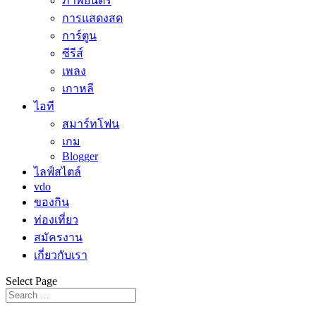
ภาพยนตร์
การแสดงสด
การ์ตูน
ซีรีส์
เพลง
เกาหลี
ไอที
สมาร์ทโฟน
เกม
Blogger
ไลฟ์สไตล์
vdo
ของกิน
ท่องเที่ยว
สมัครงาน
เกี่ยวกับเรา
Select Page