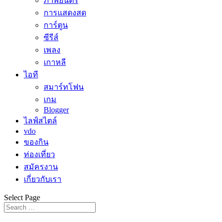
ภาพยนตร์
การแสดงสด
การ์ตูน
ซีรีส์
เพลง
เกาหลี
ไอที
สมาร์ทโฟน
เกม
Blogger
ไลฟ์สไตล์
vdo
ของกิน
ท่องเที่ยว
สมัครงาน
เกี่ยวกับเรา
Select Page