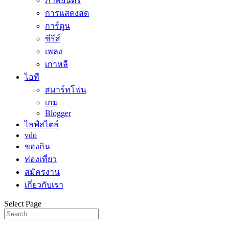
ภาพยนตร์
การแสดงสด
การ์ตูน
ซีรีส์
เพลง
เกาหลี
ไอที
สมาร์ทโฟน
เกม
Blogger
ไลฟ์สไตล์
vdo
ของกิน
ท่องเที่ยว
สมัครงาน
เกี่ยวกับเรา
Select Page