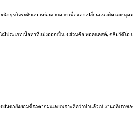
ะนักธุรกิจระดับแนวหน้ามากมาย เพื่อแลกเปลี่ยนแนวคิด และมุมมอง
ึงมีประเภทเนื้อหาที่แบ่งออกเป็น 3 ส่วนคือ พอดแคสต์, คลิปวิดี
 ขนาดฝนตกยังยอมขี่รถตากฝนเลยเพราะคิดว่าทำแล้วเท่ งานอดิเรกของ