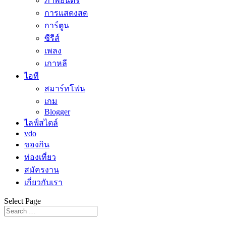
ภาพยนตร์
การแสดงสด
การ์ตูน
ซีรีส์
เพลง
เกาหลี
ไอที
สมาร์ทโฟน
เกม
Blogger
ไลฟ์สไตล์
vdo
ของกิน
ท่องเที่ยว
สมัครงาน
เกี่ยวกับเรา
Select Page