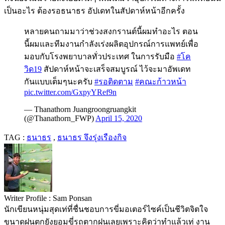
เป็นอะไร ต้องรอธนาธร อัปเดทในสัปดาห์หน้าอีกครั้ง
หลายคนถามมาว่าช่วงสงกรานต์นี้ผมทำอะไร ตอน
นี้ผมและทีมงานกำลังเร่งผลิตอุปกรณ์การแพทย์เพื่อ
มอบกับโรงพยาบาลทั่วประเทศ ในการรับมือ
#โค
วิด19
สัปดาห์หน้าจะเสร็จสมบูรณ์ ไว้จะมาอัพเดท
กันแบบเต็มๆนะครับ
#รอติดตาม
#คณะก้าวหน้า
pic.twitter.com/GxpyYRef9n
— Thanathorn Juangroongruangkit
(@Thanathorn_FWP)
April 15, 2020
TAG :
ธนาธร
,
ธนาธร จึงรุ่งเรืองกิจ
Writer Profile :
Sam Ponsan
นักเขียนหนุ่มสุดเท่ที่ชื่นชอบการขี่มอเตอร์ไซค์เป็นชีวิตจิตใจ
ขนาดฝนตกยังยอมขี่รถตากฝนเลยเพราะคิดว่าทำแล้วเท่ งาน