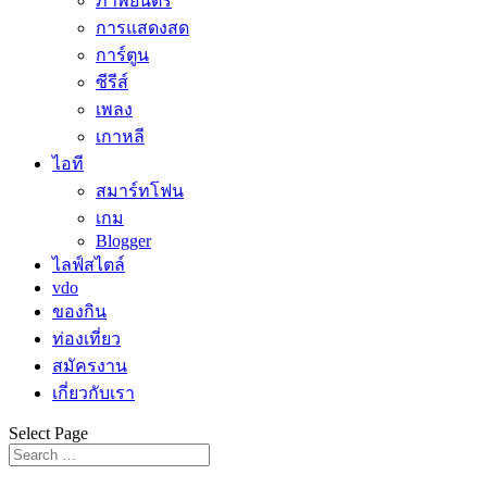
ภาพยนตร์
การแสดงสด
การ์ตูน
ซีรีส์
เพลง
เกาหลี
ไอที
สมาร์ทโฟน
เกม
Blogger
ไลฟ์สไตล์
vdo
ของกิน
ท่องเที่ยว
สมัครงาน
เกี่ยวกับเรา
Select Page