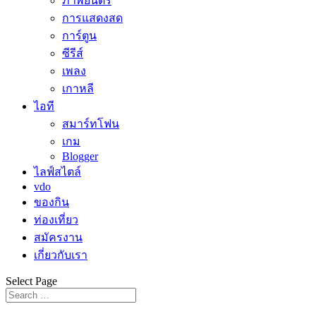
ภาพยนตร์
การแสดงสด
การ์ตูน
ซีรีส์
เพลง
เกาหลี
ไอที
สมาร์ทโฟน
เกม
Blogger
ไลฟ์สไตล์
vdo
ของกิน
ท่องเที่ยว
สมัครงาน
เกี่ยวกับเรา
Select Page