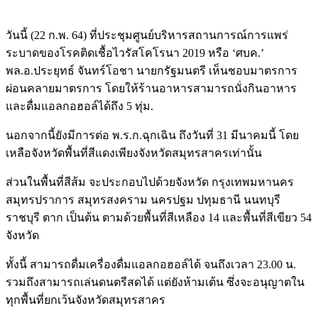
วันนี้
(22
ก
.
พ
. 64)
ที่ประชุมศูนย์บริหารสถานการณ์การแพร่
ระบาดของโรคติดเชื้อไวรัสโคโรนา
2019
หรือ
‘
ศบค
.’
พล
.
อ
.
ประยุทธ์ จันทร์โอชา นายกรัฐมนตรี เห็นชอบมาตรการ
ผ่อนคลายมาตรการ โดยให้ร้านอาหารสามารถนั่งกินอาหาร
และดื่มแอลกอฮอล์ได้ถึง
5
ทุ่ม.
นอกจากนี้ยังมีการต่อ พ
.
ร
.
ก
.
ฉุกเฉิน ถึงวันที่
31
มีนาคมนี้ โดย
เหลือจังหวัดพื้นที่สีแดงเพียงจังหวัดสมุทรสาครเท่านั้น
ส่วนในพื้นที่สีส้ม จะประกอบไปด้วยจังหวัด กรุงเทพมหานคร
สมุทรปราการ สมุทรสงคราม นครปฐม ปทุมธานี นนทบุรี
ราชบุรี ตาก เป็นต้น ตามด้วยพื้นที่สีเหลือง
14
และพื้นที่สีเขียว
54
จังหวัด
ทั้งนี้ สามารถดื่มเครื่องดื่มแอลกอฮอล์ได้ จนถึงเวลา
23.00
น
.
รวมถึงสามารถเล่นดนตรีสดได้ แต่ยังห้ามเต้น ซึ่งจะอนุญาตใน
ทุกพื้นที่ยกเว้นจังหวัดสมุทรสาคร