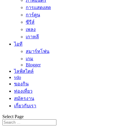
ภาพยนตร์
การแสดงสด
การ์ตูน
ซีรีส์
เพลง
เกาหลี
ไอที
สมาร์ทโฟน
เกม
Blogger
ไลฟ์สไตล์
vdo
ของกิน
ท่องเที่ยว
สมัครงาน
เกี่ยวกับเรา
Select Page