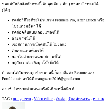
ขอแค่มีสกิลติดตัวตามนี้ อับดุลเอ้ย! (เอ้ย!) ถามอะไรตอบได้
(ได้!)
ตัดต่อวิดีโอด้วยโปรแกรม Premiere Pro, After Effects หรือ
โปรแกรมอื่นๆ ได้
ตัดต่อคลิปแบบเดอะแฟลชได้
ถ่ายภาพนิ่งได้
เจอสถานการณ์กดดันได้ ไม่งอแง
คิดคอนเทนต์เองได้
ออกไปถ่ายงานนอกสถานที่ได้
อยู่กับเราต้องยิงมุกโบ๊ะบ๊ะได้
ถ้าตอบได้กันครบทุกข้อขนาดนี้ ก็อย่าลืมส่ง Resume และ
Portfolio เข้ามาได้ที่
mangozero2016@gmail.com
อย่าช้า! เพราะตำแหน่งจริงมีเพียงหนึ่งเดียว!
TAG :
mango zero
,
Video editor
,
ตัดต่อ
,
รับสมัครงาน
,
หางาน