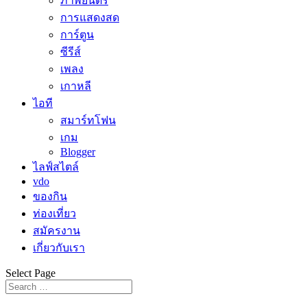
ภาพยนตร์
การแสดงสด
การ์ตูน
ซีรีส์
เพลง
เกาหลี
ไอที
สมาร์ทโฟน
เกม
Blogger
ไลฟ์สไตล์
vdo
ของกิน
ท่องเที่ยว
สมัครงาน
เกี่ยวกับเรา
Select Page