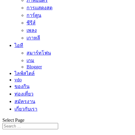
ภาพยนตร์
การแสดงสด
การ์ตูน
ซีรีส์
เพลง
เกาหลี
ไอที
สมาร์ทโฟน
เกม
Blogger
ไลฟ์สไตล์
vdo
ของกิน
ท่องเที่ยว
สมัครงาน
เกี่ยวกับเรา
Select Page