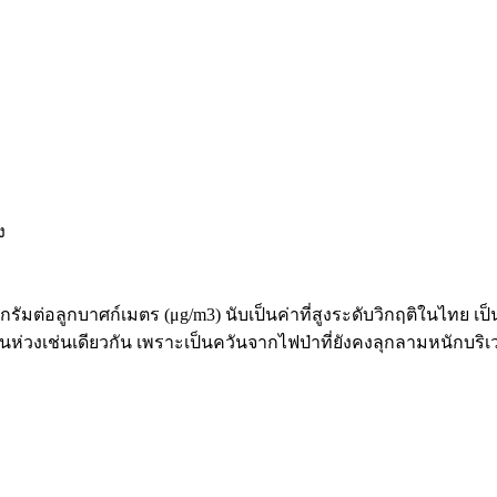
มโครกรัมต่อลูกบาศก์เมตร (μg/m3) นับเป็นค่าที่สูงระดับวิกฤติใน
าเป็นห่วงเช่นเดียวกัน เพราะเป็นควันจากไฟป่าที่ยังคงลุกลามหนักบร