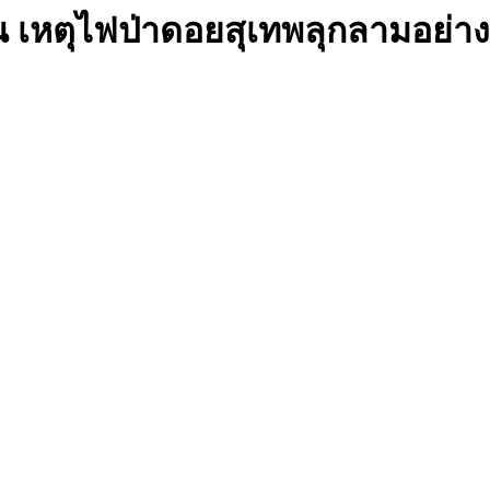
ัน เหตุไฟป่าดอยสุเทพลุกลามอย่างต