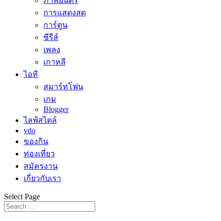
ภาพยนตร์
การแสดงสด
การ์ตูน
ซีรีส์
เพลง
เกาหลี
ไอที
สมาร์ทโฟน
เกม
Blogger
ไลฟ์สไตล์
vdo
ของกิน
ท่องเที่ยว
สมัครงาน
เกี่ยวกับเรา
Select Page