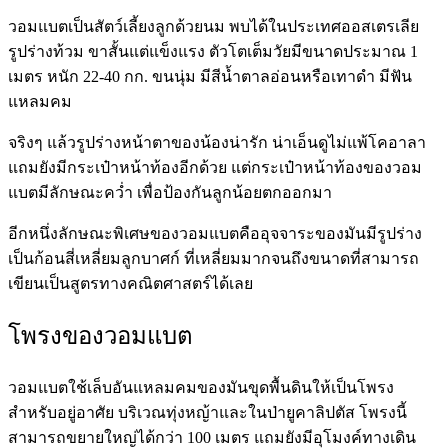
วอมแบตเป็น
สัตว์เลี้ยงลูกด้วยนม
พบได้ในประเทศออสเตรเลีย
รูปร่างท้วม ขาสั้นแต่แข็งแรง ตัวโตเต็มวัยมีขนาดประมาณ 1
เมตร หนัก 22-40 กก. ขนนุ่ม มีสีน้ำตาลอ่อนหรือเทาดำ มี
ฟัน
แหลมคม
จริงๆ แล้วรูปร่างหน้าตาของน้องน่ารัก น่าเอ็นดูไม่แพ้โคอาลา
แถมยัง
มีกระเป๋าหน้าท้อง
อีกด้วย แต่กระเป๋าหน้าท้องของวอม
แบตมีลักษณะ
คว่ำ
เพื่อป้องกันลูกน้อยตกออกมา
อีกหนึ่งลักษณะพิเศษของวอมแบตคือ
อุจจาระของมันมีรูปร่าง
เป็นก้อนสี่เหลี่ยม
ลูกบาศก์ ที่เหลี่ยมมากจนถึงขนาดที่สามารถ
เขียนเป็นสูตรทางคณิตศาสตร์ได้เลย
โพรงของวอมแบต
วอมแบตใช้
เล็บอันแหลมคม
ของมันขุดพื้นดินให้เป็นโพรง
สำหรับอยู่อาศัย บริเวณทุ่งหญ้าและในป่ายูคาลิปตัส โพรงนี้
สามารถ
ขยายใหญ่ได้กว่า 100 เมตร แถมยังมีอุโมงค์ทางเดิน