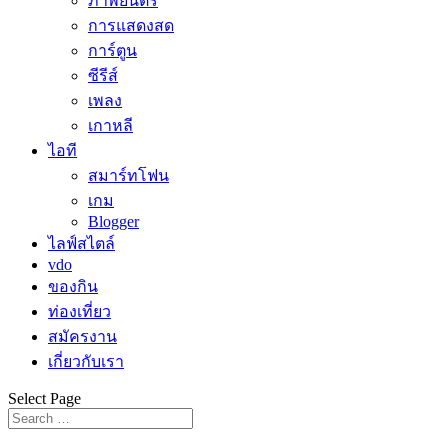
ภาพยนตร์
การแสดงสด
การ์ตูน
ซีรีส์
เพลง
เกาหลี
ไอที
สมาร์ทโฟน
เกม
Blogger
ไลฟ์สไตล์
vdo
ของกิน
ท่องเที่ยว
สมัครงาน
เกี่ยวกับเรา
Select Page