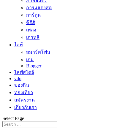
ภาพยนตร์
การแสดงสด
การ์ตูน
ซีรีส์
เพลง
เกาหลี
ไอที
สมาร์ทโฟน
เกม
Blogger
ไลฟ์สไตล์
vdo
ของกิน
ท่องเที่ยว
สมัครงาน
เกี่ยวกับเรา
Select Page