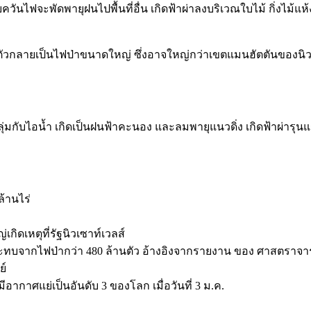
ยควันไฟจะพัดพายุฝนไปพื้นที่อื่น เกิดฟ้าผ่าลงบริเวณใบไม้ กิ่งไม้แ
ด้รวมตัวกลายเป็นไฟป่าขนาดใหญ่ ซึ่งอาจใหญ่กว่าเขตแมนฮัตตันของนิ
กลุ่มกับไอน้ำ เกิดเป็นฝนฟ้าคะนอง และลมพายุแนวดิ่ง เกิดฟ้าผ่ารุน
้านไร่
่เกิดเหตุที่รัฐนิวเซาท์เวลส์
ลกระทบจากไฟป่ากว่า 480 ล้านตัว อ้างอิงจากรายงาน ของ ศาสตราจารย์
ย์
ากาศแย่เป็นอันดับ 3 ของโลก เมื่อวันที่ 3 ม.ค.