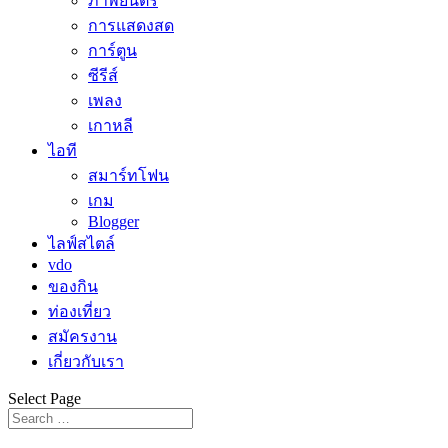
ภาพยนตร์
การแสดงสด
การ์ตูน
ซีรีส์
เพลง
เกาหลี
ไอที
สมาร์ทโฟน
เกม
Blogger
ไลฟ์สไตล์
vdo
ของกิน
ท่องเที่ยว
สมัครงาน
เกี่ยวกับเรา
Select Page