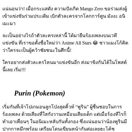
แน่นอนว่า! เมื่อกระแสดัง ความปังเกิด Mango Zero ขอร่วมส่งผู้
เข้าแข่งขันร่วมประเดิม เบิกตัวละครจากโลกการ์ตูน มังงะ อนิ
เมะมา
จะเป็นอย่างไรถ้าตัวละครเหล่านี้ ได้มายืนร้องเพลงบนเวที
แข่งขัน ที่เราขอตั้งชื่อใหม่ว่า Anime All Stars 😂 ชาวแมงโก้คิด
ว่าใครจะเป็นผู้คว้าชัยชนะในศึกนี้!
ใครอยากส่งตัวละครไหนมาแข่งขันอีก ส่งมาขิงกันได้ในโพสต์
นี้เลย เริ่ม!!!
Purin (Pokemon)
เริ่มกันที่เจ้าโปเกมอนลูกโป่งสุดคิ้วท์ “พูริน” ผู้ชื่นชอบในการ
ร้องเพลง ด้วยเสียงที่ใสกังวานเหมือนเสียงเด็ก แต่เมื่อร้องทีไรก็
ทำเอาเพื่อนๆ ในอนิเมะหลับกันทั้งกอง ซึ่งแน่นอนว่าน้องพูรินมี
ปากกาหมึกพร้อม เตรียมโดนเขียนหน้ากันต่อเลยฮะโค้ช