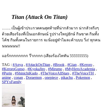
Titan (Attack On Titan)
……. เป็นผู้เข้าประกวดคนสุดท้ายที่น่ากลัวมาก น่ากลัวจริงๆ
ด้วยเสียงร้องที่เป็นเอกลักษณ์ รูปร่างใหญ่ยักษ์ กินขาด กินทั้ง
โค้ช กินทั้งคนในรายการ จะนั่งอยู่ทำไมละค้าบบบ วิ่ง! ทุกคน
นนนนนน!!
แอร้กกกกกกกก ว๊ากกกก (เสียงร้องไททัน 555555555)
TAG :
#Anya
,
#AttackOnTitan
,
#Brook
,
#Gian
,
#Keroro
,
#KeroroGunso
,
#KyokaJiro
,
#Mirumo
,
#MyHeroAcademia
,
#Purin
,
#ShinichiKudo
,
#TheVoiceAllStars
,
#TheVoiceTH
,
anime
,
conan
,
Doraemon
,
onepiece
,
pikachu
,
Pokemon
,
SPYxFamily