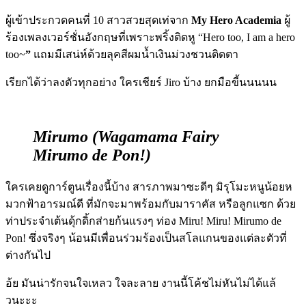
ผู้เข้าประกวดคนที่ 10 สาวสวยสุดเท่จาก
My Hero Academia
ผู้
ร้องเพลงเวอร์ชั่นอังกฤษที่เพราะพริ้งติดหู “Hero too, I am a hero
too~
”
แถมมีเสน่ห์ด้วยลุคสีผมน้ำเงินม่วงชวนติดตา
เรียกได้ว่าลงตัวทุกอย่าง ใครเชียร์ Jiro บ้าง ยกมือขี้นนนนน
Mirumo (Wagamama Fairy
Mirumo de Pon!)
ใครเคยดูการ์ตูนเรื่องนี้บ้าง สารภาพมาซะดีๆ มิรุโมะหนูน้อยห
มวกฟ้าอารมณ์ดี ที่มักจะมาพร้อมกับมาราคัส หรือลูกแซก ด้วย
ท่าประจำเต้นดุ้กดิ้กส่ายก้นแรงๆ ท่อง Miru! Miru! Mirumo de
Pon! ซึ่งจริงๆ น้อนมีเพื่อนร่วมร้องเป็นสโลแกนของแต่ละตัวที่
ต่างกันไป
อ้ย มันน่ารักจนใจเหลว ใจละลาย งานนี้โค้ชไม่หันไม่ได้แล้
วนะะะ