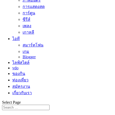
ภาพยนตร์
การแสดงสด
การ์ตูน
ซีรีส์
เพลง
เกาหลี
ไอที
สมาร์ทโฟน
เกม
Blogger
ไลฟ์สไตล์
vdo
ของกิน
ท่องเที่ยว
สมัครงาน
เกี่ยวกับเรา
Select Page