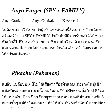
Anya Forger (SPY x FAMILY)
Anya Goukakunnn Anya Goukakuuuu Kieeeeeh!
ไม่ต้องแปลกใจไปฮะ ว่าผู้เข้าแข่งขันคนนี้ร้องอะไร “อาเนีย ฟ
อร์เจอร์” จาก SPY x FAMILY กำลังทำพิธีร่ายรำขอให้โค้ช กด
หันเก้าอี้ไปรับเธอเข้ารายการ ซึ่งเรามั่นใจว่าด้วยความน่ารัก
และฉลาด น้องอาเนียจะสามารถอ่านใจ เอ้ย! คว้าใจกรรมการ
ได้อย่างแน่นอน !
Pikachu (Pokemon)
แปล้บ แปล้บบบ ⚡️ นี่ไม่ใช่เสียงฟ้าร้องฟ้าแลบแต่อย่างใด ผู้เข้า
แข่งขันหมายเลข 6 คนนี้มาพร้อมพลังไฟฟ้าอย่างยิ่งใหญ่ ที่ร้อง
ได้แค่ 7 คำ..
ปิกา
ปิกา ปิกาจู
ววววว! ท่อนเพลงที่นำมาแข่งขันก็
จะวนซ้ำๆ แต่ถ้าร้องนานๆ แล้วโค้ชไม่หัน ระวังน้อนโกรธปล่อย