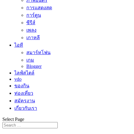
ภาพยนตร์
การแสดงสด
การ์ตูน
ซีรีส์
เพลง
เกาหลี
ไอที
สมาร์ทโฟน
เกม
Blogger
ไลฟ์สไตล์
vdo
ของกิน
ท่องเที่ยว
สมัครงาน
เกี่ยวกับเรา
Select Page