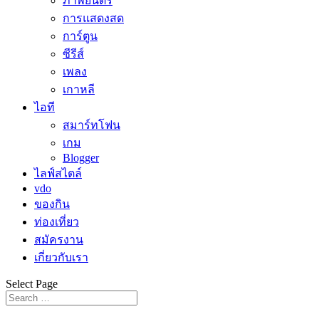
ภาพยนตร์
การแสดงสด
การ์ตูน
ซีรีส์
เพลง
เกาหลี
ไอที
สมาร์ทโฟน
เกม
Blogger
ไลฟ์สไตล์
vdo
ของกิน
ท่องเที่ยว
สมัครงาน
เกี่ยวกับเรา
Select Page