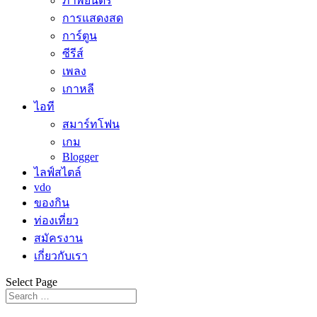
ภาพยนตร์
การแสดงสด
การ์ตูน
ซีรีส์
เพลง
เกาหลี
ไอที
สมาร์ทโฟน
เกม
Blogger
ไลฟ์สไตล์
vdo
ของกิน
ท่องเที่ยว
สมัครงาน
เกี่ยวกับเรา
Select Page