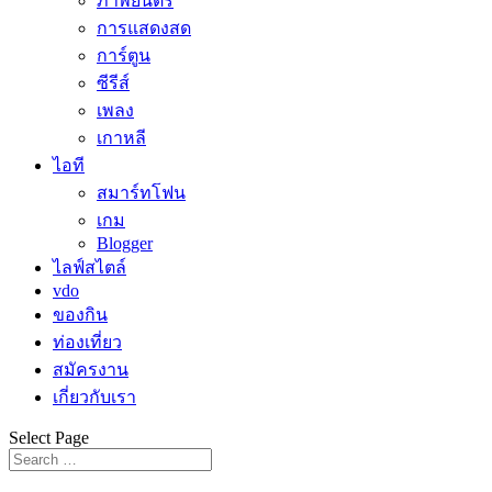
ภาพยนตร์
การแสดงสด
การ์ตูน
ซีรีส์
เพลง
เกาหลี
ไอที
สมาร์ทโฟน
เกม
Blogger
ไลฟ์สไตล์
vdo
ของกิน
ท่องเที่ยว
สมัครงาน
เกี่ยวกับเรา
Select Page