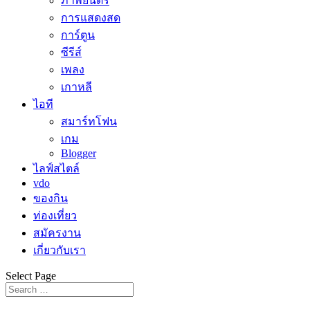
ภาพยนตร์
การแสดงสด
การ์ตูน
ซีรีส์
เพลง
เกาหลี
ไอที
สมาร์ทโฟน
เกม
Blogger
ไลฟ์สไตล์
vdo
ของกิน
ท่องเที่ยว
สมัครงาน
เกี่ยวกับเรา
Select Page