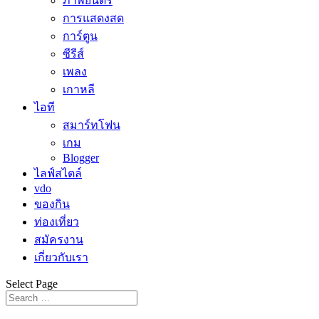
ภาพยนตร์
การแสดงสด
การ์ตูน
ซีรีส์
เพลง
เกาหลี
ไอที
สมาร์ทโฟน
เกม
Blogger
ไลฟ์สไตล์
vdo
ของกิน
ท่องเที่ยว
สมัครงาน
เกี่ยวกับเรา
Select Page