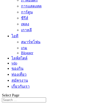
ภาพยนตร์
การแสดงสด
การ์ตูน
ซีรีส์
เพลง
เกาหลี
ไอที
สมาร์ทโฟน
เกม
Blogger
ไลฟ์สไตล์
vdo
ของกิน
ท่องเที่ยว
สมัครงาน
เกี่ยวกับเรา
Select Page