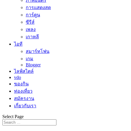
ภาพยนตร์
การแสดงสด
การ์ตูน
ซีรีส์
เพลง
เกาหลี
ไอที
สมาร์ทโฟน
เกม
Blogger
ไลฟ์สไตล์
vdo
ของกิน
ท่องเที่ยว
สมัครงาน
เกี่ยวกับเรา
Select Page