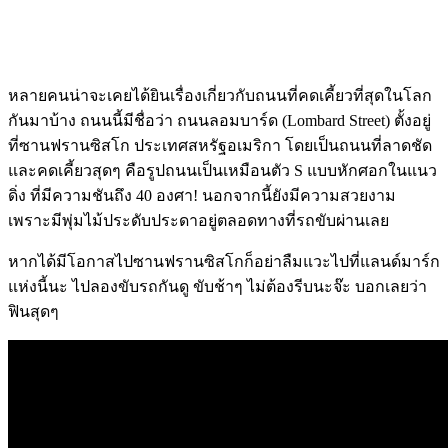
หลายคนน่าจะเคยได้ยินเรื่องเกี่ยวกับถนนที่คดเคี้ยวที่สุดในโลก
กันมาบ้าง ถนนนี้มีชื่อว่า ถนนลอมบาร์ด (Lombard Street) ตั้งอยู่
ที่ซานฟรานซิสโก ประเทศสหรัฐอเมริกา โดยเป็นถนนที่ลาดชัด
และคดเคี้ยวสุดๆ คือรูปถนนเป็นเหมือนตัว S แบบหักศอกในแนว
ดิ่ง ที่มีความชันถึง 40 องศา! นอกจากนี้ยังมีความสวยงาม
เพราะมีพุ่มไม้ประดับประดาอยู่ตลอดทางที่รถขับผ่านเลย
หากได้มีโอกาสไปซานฟรานซิสโกก็อย่าลืมแวะไปที่แลนด์มาร์ก
แห่งนี้นะ ไปลองขับรถกันดู ขับช้าๆ ไม่ต้องรีบนะจ๊ะ บอกเลยว่า
ฟินสุดๆ