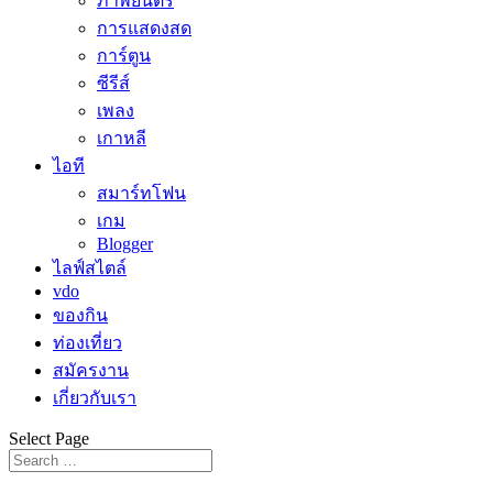
ภาพยนตร์
การแสดงสด
การ์ตูน
ซีรีส์
เพลง
เกาหลี
ไอที
สมาร์ทโฟน
เกม
Blogger
ไลฟ์สไตล์
vdo
ของกิน
ท่องเที่ยว
สมัครงาน
เกี่ยวกับเรา
Select Page