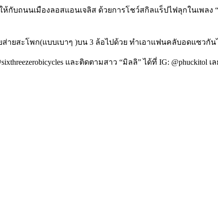
ให้กับถนนเมืองลอสแอนเจลิส ด้วยการโชว์สกิลแร็ปไฟลุกในเพลง “Sup
้ายส่ายสะโพก(แบบเบาๆ )บน 3 ล้อไปด้วย ทำเอาแฟนคลับอดแซวกันไม่ได้
ixthreezerobicycles และติดตามสาว “มิลลิ” ได้ที่ IG: @phuckitol เ