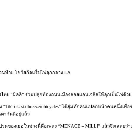
เมืองไทย “มิลลิ” ร่วมปลุกท้องถนนเมืองลอสแอนเจลิสให้ลุกเป็นไฟด้วย
อช่อง “TikTok: sixthreezerobicycles” ได้สุ่มทักคนแปลกหน้าคนหนึ่
ตากันดีอยู่แล้ว
ปรดของเธอในช่วงนี้คือเพลง “MENACE – MILLI” แล้วจึงเฉลยว่าเ