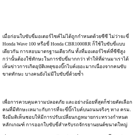
เมื่อก่อนใบขับขี่มอเตอร์ไซค์ไม่ได้ถูกกำหนดด้วยซีซี ไม่ว่าจะขี่
Honda Wave 100 หรือขี่ Honda CBR1000RR ก็ใช้ใบขับขี่แบบ
เดียวกัน การสอบมาตรฐานเดียวกัน ทั้งที่มอเตอร์ไซค์ที่ซีซีสูง
กว่านั้นต้องใช้ทักษะในการขับขี่มากกว่า ทำให้ที่ผ่านมาเราได้
เห็นข่าวการเกิดอุบัติเหตุของบิ๊กไบค์เยอะมากเนื่องจากคนขับ
ขาดทักษะ บางคนยังไม่มีใบขับขี่ด้วยซ้ำ
เพื่อการควบคุมความปลอดภัย และอย่างน้อยที่สุดก็ช่วยคัดเลือก
คนที่มีทักษะเหมาะกับการที่จะขี่บิ๊กไบค์บนถนนจริงๆ ทาง ครม.
จึงมีมติเห็นชอบให้มีการปรับเปลี่ยนกฎหมายกระทรวงกำหนด
หลักเกณฑ์ การออกใบขับขี่สำหรับรถจักรยานยนต์ขนาดใหญ่