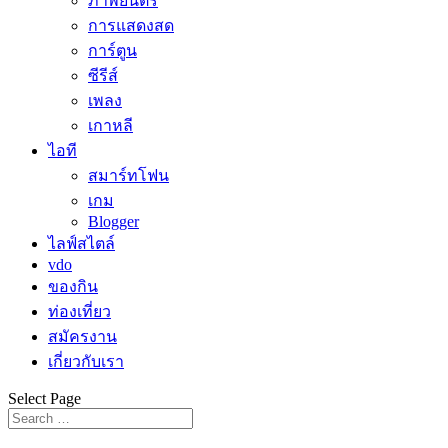
ภาพยนตร์
การแสดงสด
การ์ตูน
ซีรีส์
เพลง
เกาหลี
ไอที
สมาร์ทโฟน
เกม
Blogger
ไลฟ์สไตล์
vdo
ของกิน
ท่องเที่ยว
สมัครงาน
เกี่ยวกับเรา
Select Page