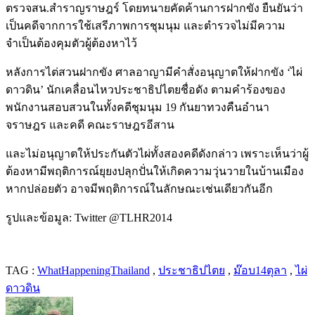
ตรวจสน.สำราญราษฎร์ โดยทนายคัดค้านการฝากขัง ยืนยันว่า
เป็นคดีจากการใช้
เสรีภาพการชุมนุม
และตำรวจไม่มีความ
จำเป็นต้องคุมตัวผู้ต้องหาไว้
หลังการไต่สวนฝากขัง ศาลอาญามีคำสั่งอนุญาตให้ฝากขัง ‘
ไผ่
ดาวดิน’
นักเคลื่อนไหวประชาธิปไตยชื่อดัง ตามคำร้องของ
พนักงานสอบสวนในทั้งคดีชุมนุม
19 กันยาทวงคืนอํานา
จราษฎร
และคดี
คณะราษฎรอีสาน
และไม่อนุญาตให้ประกันตัวไผ่ทั้งสองคดีดังกล่าว เพราะเห็นว่าผู้
ต้องหามีพฤติการณ์ยุยงปลุกปั่นให้เกิดความวุ่นวายในบ้านเมือง
หากปล่อยตัว อาจมีพฤติการณ์ในลักษณะเช่นเดียวกันอีก
รูปและข้อมูล: Twitter @TLHR2014
TAG :
WhatHappeningThailand
,
ประชาธิปไตย
,
ม๊อบ14ตุลา
,
ไผ่
ดาวดิน