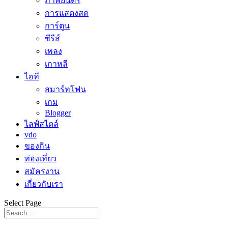
ภาพยนตร์
การแสดงสด
การ์ตูน
ซีรีส์
เพลง
เกาหลี
ไอที
สมาร์ทโฟน
เกม
Blogger
ไลฟ์สไตล์
vdo
ของกิน
ท่องเที่ยว
สมัครงาน
เกี่ยวกับเรา
Select Page