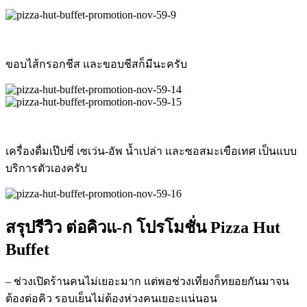
ขอบไส้กรอกชีส และขอบชีสก็มีนะครับ
เครื่องดื่มเป๊ปซี่ เซเว่น-อัพ น้ำเปล่า และซอสมะเขือเทศ เป็นแบบ
บริการตัวเองครับ
สรุปรีวิว ต่อคิวแ-ก โปรโมชั่น Pizza Hut
Buffet
– ช่วงเปิดร้านคนไม่เยอะมาก แต่พอช่วงเที่ยงก็ทยอยกันมาจน
ต้องต่อคิว รอบเย็นไม่ต้องห่วงคนเยอะแน่นอน