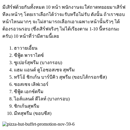
มีเสิร์ฟด้วยกันทั้งหมด 10 หน้า พนักงานจะใส่ถาดทยอยมาเสิร์
ฟ
ทีละหน้าๆ โดยเราเลือกได้ว่าจะรับหรือ
ไม่รับ ดังนั้น ถ้าเราชอบ
หน้าไหนมากๆ จะไม่สามารถเลือกเอาเฉพาะหน้านั้นรัวๆ ได้
ต้องรอวนรอบ (ซึ่งเสิร์ฟจริงๆ ไม่ได้เรียงตาม 1-10 นี้หรอกนะ
ครับ) 10 หน้าที่ว่ามีตามนี้เลย
ฮาวายเอี้ยน
ซีฟู้ด พาราไดซ์
ซูเปอร์สุพรีม (บางกรอบ)
แฮม แอนด์ ดูโอซอสเซจ สุพรีม
ทริโอ้ ชิกเก้น บาร์บีคิว สุพรีม (ขอบไส้กรอกชีส)
ซอสเซจ เลิฟเวอร์
ซีฟู้ด เอกซ์ตรีม
ไอส์แลนด์ ดีไลท์ (บางกรอบ)
ชิกเก้นสุพรีม
มีทสุพรีม (ขอบชีส)