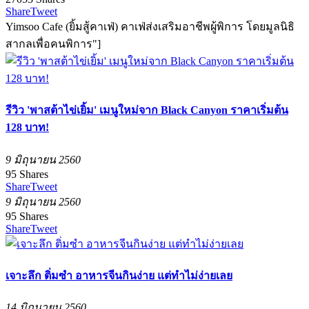
Share
Tweet
Yimsoo Cafe (ยิ้มสู้คาเฟ่) คาเฟ่ส่งเสริมอาชีพผู้พิการ โดยมูลนิธิ
สากลเพื่อคนพิการ"]
รีวิว 'พาสต้าไข่เยิ้ม' เมนูใหม่จาก Black Canyon ราคาเริ่มต้น
128 บาท!
9 มิถุนายน 2560
95
Shares
Share
Tweet
9 มิถุนายน 2560
95
Shares
Share
Tweet
เจาะลึก ติ่มซำ อาหารจีนกินง่าย แต่ทำไม่ง่ายเลย
14 มิถุนายน 2560