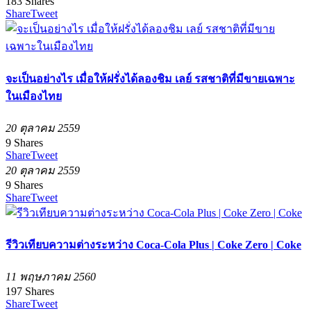
183
Shares
Share
Tweet
จะเป็นอย่างไร เมื่อให้ฝรั่งได้ลองชิม เลย์ รสชาติที่มีขายเฉพาะ
ในเมืองไทย
20 ตุลาคม 2559
9
Shares
Share
Tweet
20 ตุลาคม 2559
9
Shares
Share
Tweet
รีวิวเทียบความต่างระหว่าง Coca-Cola Plus | Coke Zero | Coke
11 พฤษภาคม 2560
197
Shares
Share
Tweet