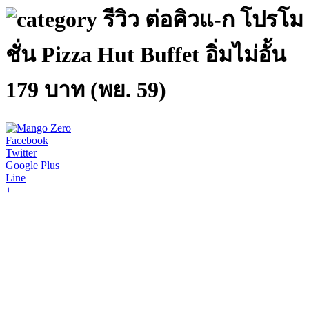
รีวิว ต่อคิวแ-ก โปรโม
ชั่น Pizza Hut Buffet อิ่มไม่อั้น
179 บาท (พย. 59)
Facebook
Twitter
Google Plus
Line
+