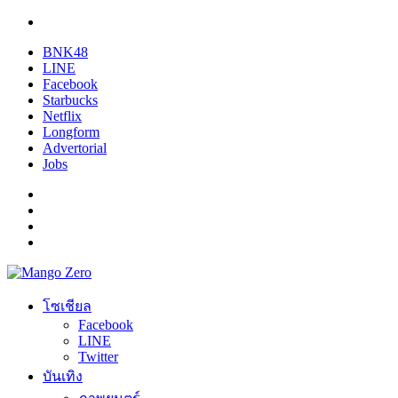
BNK48
LINE
Facebook
Starbucks
Netflix
Longform
Advertorial
Jobs
โซเชียล
Facebook
LINE
Twitter
บันเทิง