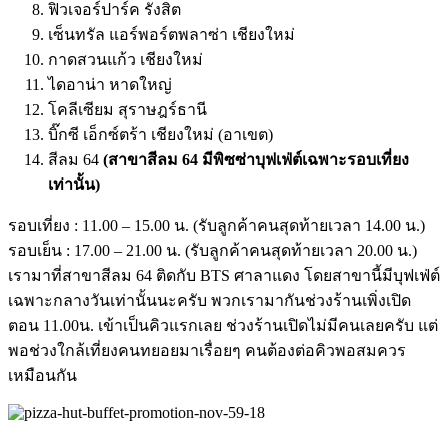
ฟิวเจอร์ปาร์ค รังสิต
เซ็นทรัล แอร์พอร์ตพลาซ่า เชียงใหม่
กาดสวนแก้ว เชียงใหม่
ไดอาน่า หาดใหญ่
โคลีเซียม สุราษฎร์ธานี
บิ๊กซี เอ็กซ์ตร้า เชียงใหม่ (อาเขต)
สีลม 64
(สาขาสีลม 64 มีพิซซ่าบุฟเฟ่ต์เฉพาะรอบเที่ยง
เท่านั้น)
รอบเที่ยง : 11.00 – 15.00 น. (รับลูกค้าคนสุดท้ายเวลา 14.00 น.)
รอบเย็น : 17.00 – 21.00 น. (รับลูกค้าคนสุดท้ายเวลา 20.00 น.)
เรามาที่สาขาสีลม 64 ติดกับ BTS ศาลาแดง โดยสาขานี้มีบุฟเฟ่ต์
เฉพาะกลางวันเท่านั้นนะครับ พวกเรามากันช่วงร้านเพิ่งเปิด
ตอน 11.00น. เข้าเป็นคิวแรกเลย ช่วงร้านเปิดไม่มีคนเลยครับ
แต่
พอช่วงใกล้เที่ยงคนทยอยม
าเรื่อยๆ คนต้องต่อคิวพอสมควร
เหมือนกัน