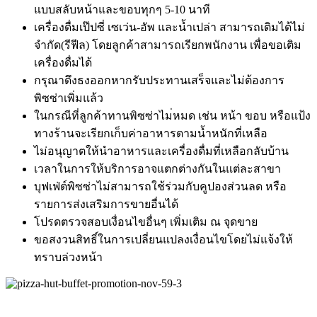
แบบสลับหน้าแ
ละขอบทุกๆ 5-10 นาที
เครื่องดื่มเป๊ปซี่ เซเว่น-อัพ และน้ำเปล่า สามารถเติมได้ไม่
จำกัด(รีฟี
ล) โดยลูกค้าสามารถเรียกพนักงา
น เพื่อขอเติม
เครื่องดื่มได้
กรุณาดึงธงออกหากรับประทานเ
สร็จและไม่ต้องการ
พิซซ่าเพิ
่มแล้ว
ในกรณีที่ลูกค้าทานพิซซ่าไม
่หมด เช่น หน้า ขอบ หรือแป้ง
ทางร้านจะเรียกเก็บค่าอาหาร
ตามน้ำหนักที่เหลือ
ไม่อนุญาตให้นำอาหารและเครื
่องดื่มที่เหลือกลับบ้าน
เวลาในการให้บริการอาจแตกต่
างกันในแต่ละสาขา
บุฟเฟ่ต์พิซซ่าไม่สามารถใช้
ร่วมกับคูปองส่วนลด หรือ
รายการส่งเสริมการขายอื
่นได้
โปรดตรวจสอบเงื่อนไขอื่นๆ เพิ่มเติม ณ จุดขาย
ขอสงวนสิทธิ์ในการเปลี่ยนแป
ลงเงื่อนไขโดยไม่แจ้งให้
ทรา
บล่วงหน้า