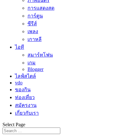
ภาพยนตร์
การแสดงสด
การ์ตูน
ซีรีส์
เพลง
เกาหลี
ไอที
สมาร์ทโฟน
เกม
Blogger
ไลฟ์สไตล์
vdo
ของกิน
ท่องเที่ยว
สมัครงาน
เกี่ยวกับเรา
Select Page