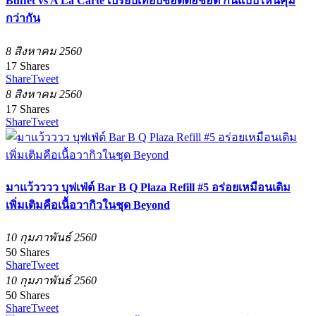
Buffet vs A La Carte เปรียบเทียบช็อตต่อช็อต กินแบบไหนคุ้ม
กว่ากัน
8 สิงหาคม 2560
17
Shares
Share
Tweet
8 สิงหาคม 2560
17
Shares
Share
Tweet
มาแว้วววว บุฟเฟ่ต์ Bar B Q Plaza Refill #5 อร่อยเหมือนเดิม
เพิ่มเติมคือเนื้อวากิวในชุด Beyond
10 กุมภาพันธ์ 2560
50
Shares
Share
Tweet
10 กุมภาพันธ์ 2560
50
Shares
Share
Tweet