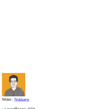
Writer :
Nokkaew