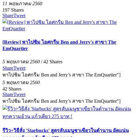
11 พฤษภาคม 2560
197
Shares
Share
Tweet
[Review] พาไปชิม ไอศกรีม Ben and Jerry's สาขา The
EmQuartier
5 พฤษภาคม 2560
/
42
Shares
Share
Tweet
พาไปชิม ไอศกรีม Ben and Jerry’s สาขา The EmQuartier"]
5 พฤษภาคม 2560
42
Shares
Share
Tweet
พาไปชิม ไอศกรีม Ben and Jerry’s สาขา The EmQuartier"]
รีวิว+วิธีสั่ง 'Starbucks' สูตรลับเมนูชาเขียวในตำนาน อัดแน่น